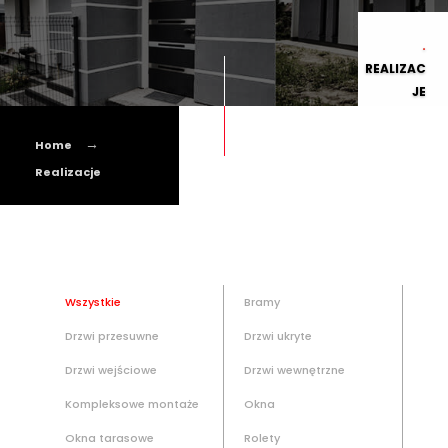
.
REALIZAC
JE
Home
Realizacje
Wszystkie
Bramy
Drzwi przesuwne
Drzwi ukryte
Drzwi wejściowe
Drzwi wewnętrzne
Kompleksowe montaże
Okna
Okna tarasowe
Rolety