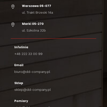
Warszawa 05-077

ul. Trakt Brzeski 14a
Marki 05-270

ul. Szkolna 32b
Infolinia
+48 222 33 00 99
Email
biuro@dd-company.pl
Sklep
sklep@dd-company.pl
Pomiary