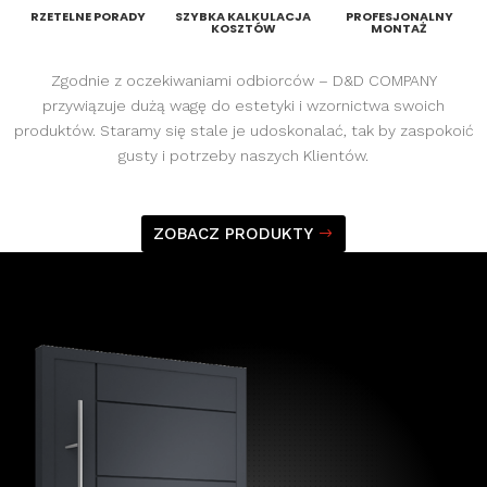
RZETELNE PORADY
SZYBKA KALKULACJA
PROFESJONALNY
KOSZTÓW
MONTAŻ
Zgodnie z oczekiwaniami odbiorców – D&D COMPANY
przywiązuje dużą wagę do estetyki i wzornictwa swoich
produktów. Staramy się stale je udoskonalać, tak by zaspokoić
gusty i potrzeby naszych Klientów.
ZOBACZ PRODUKTY