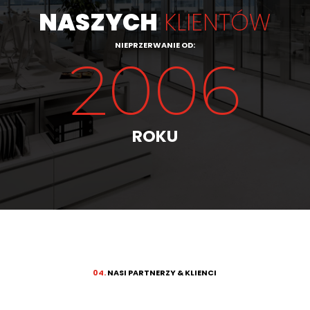
NASZYCH
KLIENTÓW
NIEPRZERWANIE OD:
2006
ROKU
04.
NASI PARTNERZY & KLIENCI