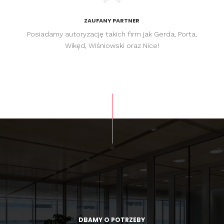
ZAUFANY PARTNER
Posiadamy autoryzację takich firm jak Gerda, Porta,
Wikęd, Wiśniowski oraz Nice!
DBAMY O POTRZEBY