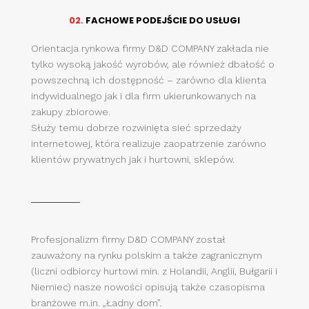
02.
FACHOWE PODEJŚCIE DO USŁUGI
Orientacja rynkowa firmy D&D COMPANY zakłada nie
tylko wysoką jakość wyrobów, ale również dbałość o
powszechną ich dostępność – zarówno dla klienta
indywidualnego jak i dla firm ukierunkowanych na
zakupy zbiorowe.
Służy temu dobrze rozwinięta sieć sprzedaży
internetowej, która realizuje zaopatrzenie zarówno
klientów prywatnych jak i hurtowni, sklepów.
Profesjonalizm firmy D&D COMPANY został
zauważony na rynku polskim a także zagranicznym
(liczni odbiorcy hurtowi min. z Holandii, Anglii, Bułgarii i
Niemiec) nasze nowości opisują także czasopisma
branżowe m.in. „Ładny dom”.