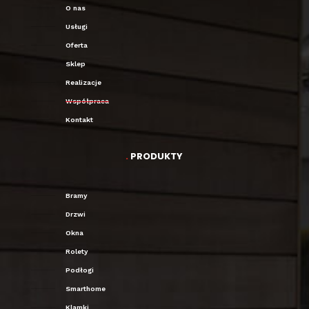
O nas
Usługi
Oferta
Sklep
Realizacje
Współpraca
Kontakt
.
PRODUKTY
Bramy
Drzwi
Okna
Rolety
Podłogi
Smarthome
Klamki