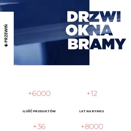
PRZEWIŃ
6000
12
ILOŚĆ PRODUKTÓW
LAT NA RYNKU
36
8000