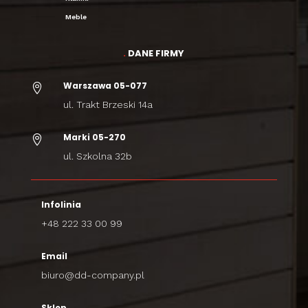
Meble
.
DANE FIRMY
Warszawa 05-077

ul. Trakt Brzeski 14a
Marki 05-270

ul. Szkolna 32b
Infolinia
+48 222 33 00 99
Email
biuro@dd-company.pl
Sklep