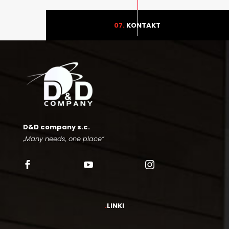
07.
KONTAKT
D&D company s.c.
„Many needs, one place”



.
LINKI