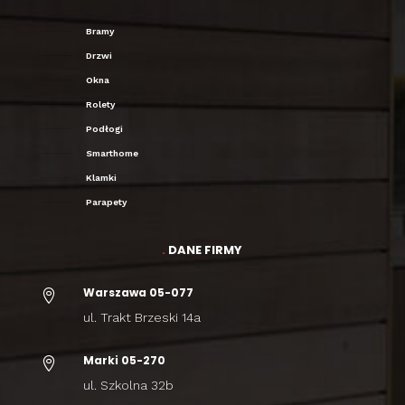
Bramy
Drzwi
Okna
Rolety
Podłogi
Smarthome
Klamki
Parapety
.
DANE FIRMY
Warszawa 05-077

ul. Trakt Brzeski 14a
Marki 05-270

ul. Szkolna 32b