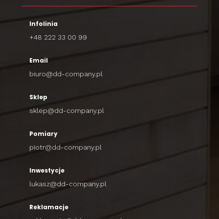
Infolinia
+48 222 33 00 99
Email
biuro@dd-company.pl
Sklep
sklep@dd-company.pl
Pomiary
piotr@dd-company.pl
Inwestycje
lukasz@dd-company.pl
Reklamacje