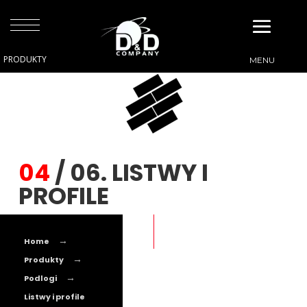
04
/ 06. LISTWY I
PROFILE
Home
Produkty
Podlogi
Listwy i profile