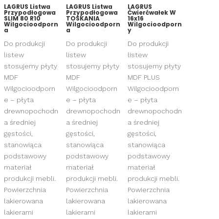
LAGRUS Listwa
LAGRUS Listwa
LAGRUS
Przypodłogowa
Przypodłogowa
Ćwierćwałek W
SLIM 80 R10
TOSKANIA
16x16
Wilgocioodporn
Wilgocioodporn
Wilgocioodporn
a
a
y
Do produkcji
Do produkcji
Do produkcji
listew
listew
listew
stosujemy płyty
stosujemy płyty
stosujemy płyty
MDF
MDF
MDF PLUS
Wilgocioodporn
Wilgocioodporn
Wilgocioodporn
e – płyta
e – płyta
e – płyta
drewnopochodn
drewnopochodn
drewnopochodn
a średniej
a średniej
a średniej
gęstości,
gęstości,
gęstości,
stanowiąca
stanowiąca
stanowiąca
podstawowy
podstawowy
podstawowy
materiał
materiał
materiał
produkcji mebli.
produkcji mebli.
produkcji mebli.
Powierzchnia
Powierzchnia
Powierzchnia
lakierowana
lakierowana
lakierowana
lakierami
lakierami
lakierami