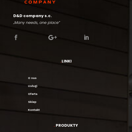
D&D company s.c.
„Many needs, one place”



.
LINKI
O nas
Usługi
Oferta
Sklep
Kontakt
.
PRODUKTY