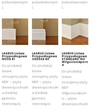
poliuretanowym
poliuretanowym
poliuretanowym
i.
i.
i.
LAGRUS Listwa
LAGRUS Listwa
LAGRUS Listwa
Przypodłogowa
Przypodłogowa
Przypodłogowa
NOVA R1
ODESSA 80
STANDARD 150
Wilgocioodporn
a
Do produkcji
Do produkcji
listew
listew
Do produkcji
stosujemy płyty
stosujemy płyty
listew
MDF – płyta
MDF – płyta
stosujemy płyty
drewnopochodn
drewnopochodn
MDF
a średniej
a średniej
Wilgocioodporn
gęstości,
gęstości,
e – płyta
stanowiąca
stanowiąca
drewnopochodn