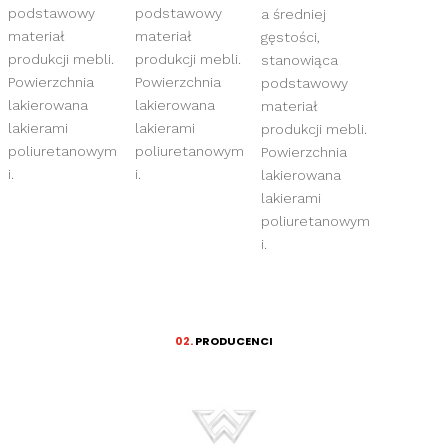
podstawowy
podstawowy
a średniej
materiał
materiał
gęstości,
produkcji mebli.
produkcji mebli.
stanowiąca
Powierzchnia
Powierzchnia
podstawowy
lakierowana
lakierowana
materiał
lakierami
lakierami
produkcji mebli.
poliuretanowym
poliuretanowym
Powierzchnia
i.
i.
lakierowana
lakierami
poliuretanowym
i.
02.
PRODUCENCI